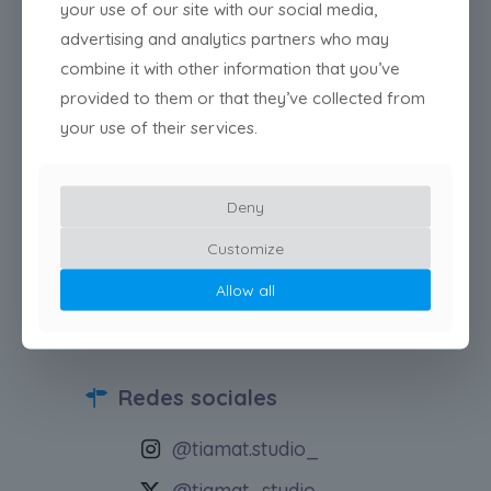
your use of our site with our social media,
creaciones en los campos en los que nos
movemos con soltura.
advertising and analytics partners who may
combine it with other information that you’ve
Siempre tenemos nuevos proyectos en
provided to them or that they’ve collected from
mente y nos encantaría ponerlos en
your use of their services.
marcha. Si te interesa nuestro trabajo,
ponte en contacto con nosotros, ¡nos
encanta hablar sobre lo que hacemos!
Deny
¿Alguna pregunta?
Customize
E-mail
Allow all
contact@tiamat.studio
Redes sociales
@tiamat.studio_
@tiamat_studio