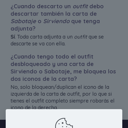
¿Cuando descarto un
outfit
debo
descartar también la carta de
Sabotaje
o
Sirviendo
que tenga
adjunta?
Sí
. Toda carta adjunta a un
outfit
que se
descarte se va con ella.
¿Cuando tengo todo el outfit
desbloqueado y una carta de
Sirviendo o Sabotaje, me bloquea los
dos iconos de la carta?
No, solo bloquean/duplican el icono de la
izquierda de la carta de outfit, por lo que si
tienes el outfit completo siempre robarás el
icono de la derecha.