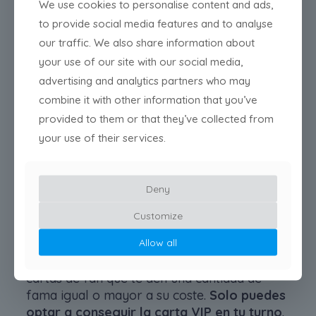
We use cookies to personalise content and ads,
to provide social media features and to analyse
our traffic. We also share information about
your use of our site with our social media,
advertising and analytics partners who may
combine it with other information that you’ve
provided to them or that they’ve collected from
your use of their services.
Deny
Customize
Fans VIP
Allow all
Si consigues la carta de Fan VIP, ¡has ganado!
Para conseguir esta carta, deberás tener
cartas de fan que te den una cantidad de
fama igual o mayor a su coste.
Solo puedes
optar a conseguir la carta VIP en tu turno
.